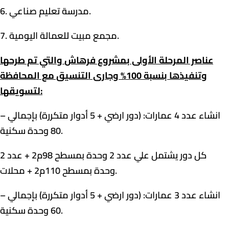
6. مدرسة تعليم صناعي.
7. مجمع مبيت للعمالة اليومية.
عناصر
المرحلة الأولى بمشروع
فرهاش
والتي تم طرحها
وتنفيذها بنسبة 100
% وجارى
التنسيق مع المحافظة
لتسويقها:
– انشاء عدد 4 عمارات: (دور ارضي + 5 أدوار متكررة) بإجمالي
80 وحدة سكنية.
كل دور يشتمل علي عدد 2 وحدة بمسطح 98م2 + عدد 2
وحدة بمسطح 110م2 + محلات.
– انشاء عدد 3 عمارات: (دور ارضي + 5 أدوار متكررة) بإجمالي
60 وحدة سكنية.