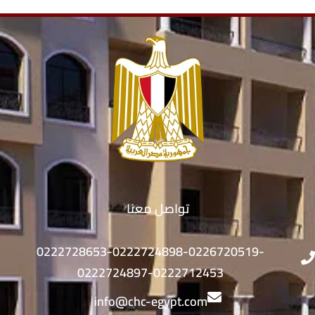
تواصل معنا
0222728653-0222724898-0226720519-
0222724897-0222712453
info@chc-egypt.com