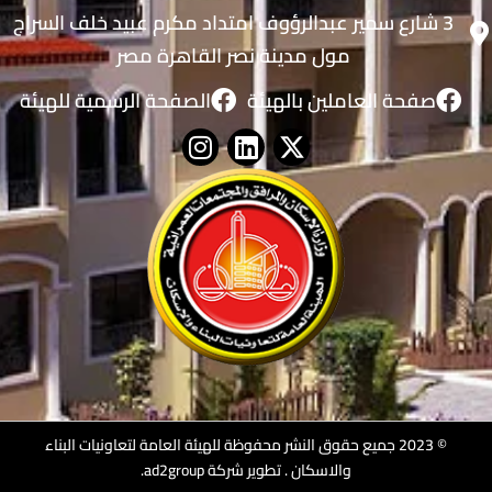
3 شارع سمير عبدالرؤوف امتداد مكرم عبيد خلف السراج
مول مدينة نصر القاهرة مصر
صفحة العاملين بالهيئة
الصفحة الرسمية للهيئة
© 2023 جميع حقوق النشر محفوظة للهيئة العامة لتعاونيات البناء
والاسكان .
تطوير شركة ad2group
.