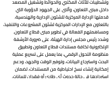
وتشطيبات للأثاث المكتبي والحوائط وتشغيل المصعد
داخل مبنى التعاون، وأثنى على الجهود الدؤوبة التي
قدمتها الإدارة المركزية للشئون الإدارية والهندسية،
بالتعاون مع الإدارات المركزية لشئون المشروعات والتنفيذ،
ومساهمتهم الفعالة في تطوير مبنى قطاع التعاون.
وشدد رئيس مجلس إدارة الهيئة، على ضرورة الأرشفة
الإلكترونية لكافة مستندات قطاع التعاون وتطبيق
منظومة التحول الرقمي، بما يعمل على تسريع عملية
البحث واسترجاع البيانات، وتوفير الوقت والجهد، ودعم
إمكانية إنشاء نسخ احتياطية من المستندات، لضمان
استردادها في حالة حدوث أي طارئ أو فقدان للبيانات.
وفي سياق متصل، تفقد اللواء مهندس وليد البارودي، دار
الحضانة المخصصة لأبناء العاملين بالهيئة، تمهيدا
لافتتاحها خلال الأشهر القليلة القادمة، مشيرا إلى أنه تم
تجهيزها وعمل الصيانة اللازمة للمرافق، وسيتم توفير