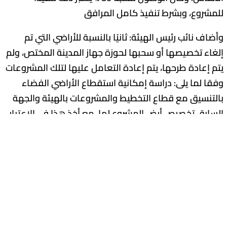
للمشروع، وبشرط تنفيذ كامل المرافق
وأضاف نائب رئيس الهيئة: ثانيًا بالنسبة للأراضي التي تم
إلغاء تخصيصها أو سحبها لحوزة جهاز المدينة المختص، ولم
يتم إعادة طرحها، يتم إعادة التعامل عليها لتلك المشروعات
وفقا لما يلى: دراسة إمكانية استقطاع الأراضي الفضاء
بالتنسيق مع قطاع التخطيط والمشروعات بالهيئة والجهة
السابق تخصيص أرض المشروع لها، مع أخذ هذا في الاعتبار
عند إعادة التعامل، وفي حال عدم إمكانية الاستقطاع، أو
عدم وصول نسبة الإنجاز بالمشروع لـ80 % بعد الاستقطاع،
يتم إعادة التعامل بمنح مهلة 6 أشهر لاستكمال تنفيذ
المشروع (بالقواعد السابق ذكرها)، على أن يتم الالتزام
بسداد مقابل مادى بقيمة تمثل (25 %) طبقًا للمعادلة
المعمول بها، لاستكمال تنفيذ المشروع، وحال عدم الوصول
لنسبة 80 % في نهاية المهلة، يتم مخاطبة الجهة لتقديم