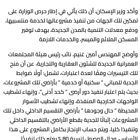
وأكد وزير الإسكان، أن ذلك يأتي في إطار حرص الوزارة على
تمكين تلك الجهات من تنفيذ مشروعاتها لخدمة منتسبيها،
ودفع معدلات التنمية بالمدن الجديدة، بهدف توفير
المسكن الملائم والميسر، والخدمات اللازمة
وأوضح المهندس أمين غنيم، نائب رئيس هيئة المجتمعات
العمرانية الجديدة للشئون العقارية والتجارية، عن أن منح
تلك التيسيرات وفقًا لعدة اعتبارات، تشمل: أولًا ضوابط
الجدية للمباني ” سكنية أو خدمية ” بأراضي تلك المشروعات،
بحيث يتم اعتبار تنفيذ دور أرضى ” كحد أدنى”، وإنهاء تشطيب
الواجهات الخارجية المنفذة، وإنهاء تشطيب الأسوار
المحيطة ” حال وجودها ” بأراضي التقسيم الداخلي داخل تلك
المشروعات إثباتًا للجدية بقطع الأراضي بالتقسيم الداخلي
وتنفيذا كليا، ويتم حساب الإنجاز بكامل المشروع على هذا
الأساس، وحال الوصول لنسبة 80 % يعتبر ذلك تنفيذًا