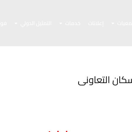
معيات
إعلانات
خدمات
التمثيل الدولي
فور
كان التعاونى