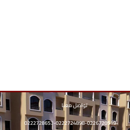
تواصل معنا
0222728653-0222724898-0226720519-