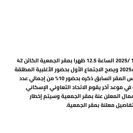
تعلن الجمعية للسادة أعضائها عن عقد اجتماع الجمعية العمومية السنوية يوم الأحد الموافق 9 /11 /2025 الساعة 12.5 ظهرا بمقر الجمعية الكائن 42
شارع سوزان مبارك- حدائق القبة- السواح- القاهرة وذلك بناء علي قرار مجلس الإدارة بجلسة 22 /10 /2025 ويصح الاجتماع الأول بحضور الأغلبية المطلقة
للأعضاء وفي حالة عدم اكتمال النصاب القانوني لصحة هذا الاجتماع يؤجل لمدة ساعة ويعقد في نفس المقر السابق ذكره بحضور 10% من إجمالي عدد
في موعد آخر يقوم الاتحاد التعاوني الإسكاني
انون رقم 14 لسنة 1981 وذلك لمناقشة جدول الأعمال المعلن عنة بمقر الجمعية وسيتم إخطار