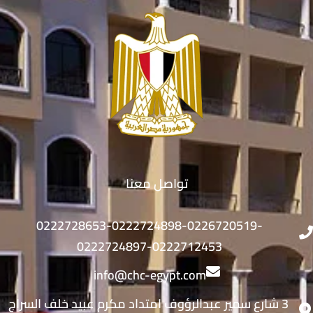
تواصل معنا
0222728653-0222724898-0226720519-
0222724897-0222712453
info@chc-egypt.com
3 شارع سمير عبدالرؤوف امتداد مكرم عبيد خلف السراج