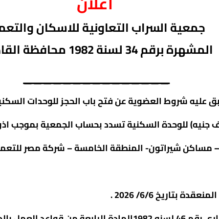
اعلان
جمعية ال
سراب التعاونية
للاسكان والتعم
المشهرة برقم 34
لسنة 1982 محافظة
القا
_______________
ق عليه شروط العضوية عن فتح باب الحجز للوحدات السكنية 
 شيراتون- المنطقة الخامسة – شركة مصر للتعمير- عمارة 14 – شقة3
 بتاريخ 6/6/ 2026 .