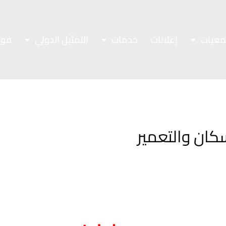
معيات
إعلانات
خدمات
التمثيل الدولي
فور
سكان والتعمير