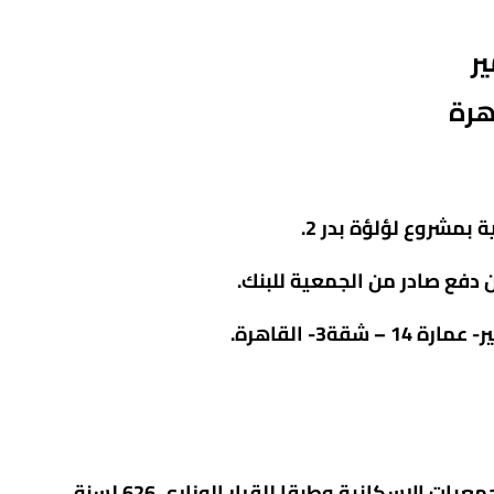
ير
هرة
بمشروع لؤلؤة بدر 2.
- القاهرة.
وسيتم الحجز والتخصيص وفقاً للقرار الوزاري رقم 46 لسنه 1982المادة الرابعة من قواعد العمل بالجمعيات الاسكانية وطبقا للقرار الوزاري 626 لسنة