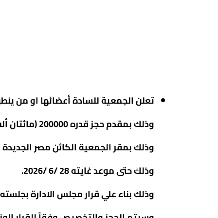
تعلن الجمعية للسادة أعضائها او من ينطب
وذلك بمقدم حجز قدره 200000 (مائتان ألف جنيه) للوحدة السكنية تسدد بحساب الجمعية بموجب اذن دفع صادر من الجمعية للبنك.
وذلك بمقر الجمعية الكائن مصر الجديدة – مساكن
وذلك حتى موعد غايته 28 /6 /2026.
وذلك بناء علي قرار مجلس الادارة بجلسته المنعقدة