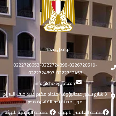
تواصل معنا
0222728653-0222724898-0226720519-
0222724897-0222712453
info@chc-egypt.com
3 شارع سمير عبدالرؤوف امتداد مكرم عبيد خلف السراج
مول مدينة نصر القاهرة مصر
صفحة العاملين بالهيئة
الصفحة الرسمية للهيئة