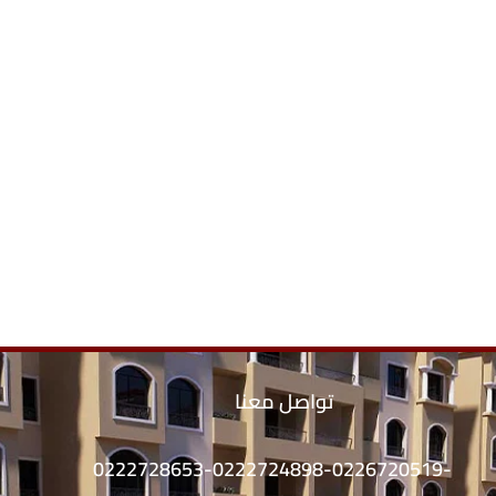
تواصل معنا
0222728653-0222724898-0226720519-