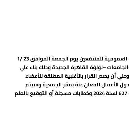
تعلن الجمعية للسادة أعضاء الجمعية المنتفعين بمشروع القاهرة الجديدة عن عقد اجتماع الجمعية العمومية للمنتفعين يوم الجمعة الموافق 23 /1
الكائن بأرض المشروع القطعة رقم (13) تقسيم المعاهد والجامعات –لؤلؤة القاهرة الجديدة وذلك بناء علي
إجمالي عدد الأعضاء المنتفعين وعلي أن يصدر القرار بالأغلبية المطلقة للأعضاء
الخامسة من القرار الوزاري 418 لسنة 2004 وذلك لمناقشة جدول الأعمال المعلن عنة بمقر الجمعية وسيتم
إخطار الأعضاء المنتفعين بالموعد وجدول الأعمال بالوسيلة المنصوص عليها بالقرارى الوزاري 626 و 627 لسنة 2024 وخطابات مسجلة أو التوقيع بالعلم