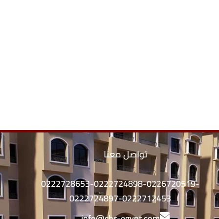
تواصل معنا
0222728653-0222724898-0226720519-
0222724897-0222712453
info@chc-egypt.com