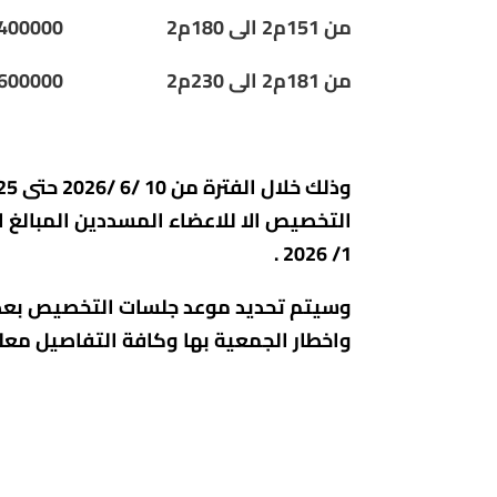
من 151م2 الى 180م2
400000
من 181م2 الى 230م2
600000
التخصيص الا للاعضاء المسددين المبالغ 
1/ 2026 .
وسيتم تحديد موعد جلسات التخصيص بعد ال
واخطار الجمعية بها وكافة التفاصيل معلنة بمقر الجمعية الكائن 176