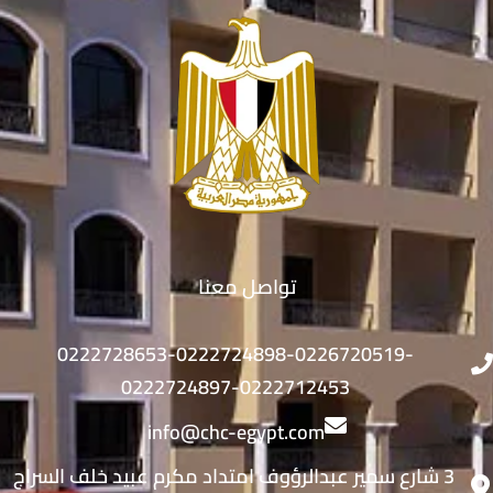
تواصل معنا
0222728653-0222724898-0226720519-
0222724897-0222712453
info@chc-egypt.com
3 شارع سمير عبدالرؤوف امتداد مكرم عبيد خلف السراج