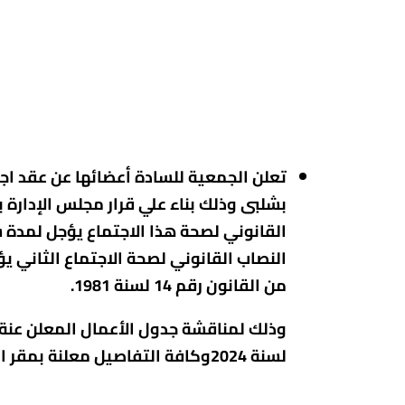
من القانون رقم 14 لسنة 1981.
لسنة 2024وكافة التفاصيل معلنة بمقر الجمعية الكائن 8 ش النصر متفرع من ش عدنان المالكي -المنيا .