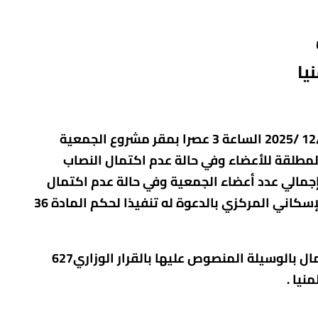
ان
تعلن الجمعية للسادة أعضائها عن عقد اجتماع الجمعية العمومية العادية يوم السبت الموافق 20 /12 /2025 الساعة 3 عصرا بمقر مشروع الجمعية
 الاجتماع الأول بحضور الأغلبية المطلقة للأعضاء وفي حالة عدم اكتمال النصاب
ذا الاجتماع يؤجل لمدة ساعة ويعقد في نفس المقر السابق ذكره بحضور 10% من إجمالي عدد أعضاء الجمعية وفي حالة عدم اكتمال
النصاب القانوني لصحة الاجتماع الثاني يؤجل إلي اجتماع ثالث في موعد آخر يقوم الاتحاد التعاوني الإسكاني المركزي بالدعوة له تنفيذا لحكم المادة 36
وذلك لمناقشة جدول الأعمال المعلن عنة بمقر الجمعية وسيتم إخطار الأعضاء بالموعد وجدول الأعمال بالوسيلة المنصوص عليها بالقرار الوزاري627