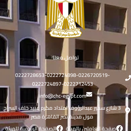
تواصل معنا
0222728653-0222724898-0226720519-
0222724897-0222712453
info@chc-egypt.com
3 شارع سمير عبدالرؤوف امتداد مكرم عبيد خلف السراج
مول مدينة نصر القاهرة مصر
صفحة العاملين بالهيئة
الصفحة الرسمية للهيئة