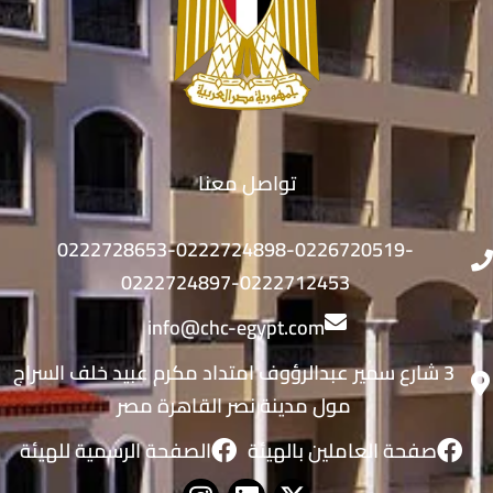
تواصل معنا
0222728653-0222724898-0226720519-
0222724897-0222712453
info@chc-egypt.com
3 شارع سمير عبدالرؤوف امتداد مكرم عبيد خلف السراج
مول مدينة نصر القاهرة مصر
صفحة العاملين بالهيئة
الصفحة الرسمية للهيئة