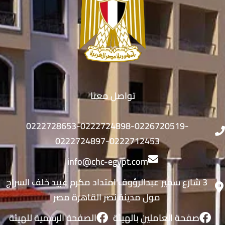
تواصل معنا
0222728653-0222724898-0226720519-
0222724897-0222712453
info@chc-egypt.com
3 شارع سمير عبدالرؤوف امتداد مكرم عبيد خلف السراج
مول مدينة نصر القاهرة مصر
صفحة العاملين بالهيئة
الصفحة الرسمية للهيئة