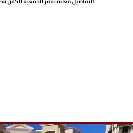
التفاصيل معلنة بمقر الجمعية الكائن قطعة 4ب أرض المزادات الطريق الدائرى ثالث الاسم