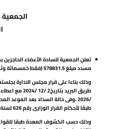
الجمعية التع
ال
تعلن الجمعية للسادة الأعضاء الحاجزين 
مسدد مبلغ 578831.5 (فقط خمسمائة وثمانية وسبعون الف وثمانمائة وواحد وثلاثون جنيها وخمسون قرشا) .
/2026 ،وفى حالة السداد بعد الموعد 
طبقا
لأحكام
القرار الوزارى رقم 626 لسنة2024 وذلك طبقا لمحضر مجلس الادارة المنعقد بتاريخ 7/ 5/ 2026 .