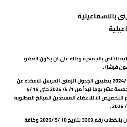
ينى بالاسماعيلية
عيلية
ية الخاص بالجمعية
وذلك على ان يكون العضو
وذلك بناءا على قرار مجلس الادارة بجلسته فى20 /4 /2026 وطبقا لقرار جماعة المنتفعين فى 27 /12 /2024 بتطبيق الجدول الزمنى المرسل للاعضاء عن
طريق البريد بتاريخ2 /12 /2024 مع اعطاء الاعضاء فترة سماح للالتزام بسداد المستحق عليهم خلال خمسة عشر يوما تبدأ من 1/ 6/ 2026 حتى 15 /6
يتم التخصيص الا للاعضاء المسددين المبالغ المطلوبة
وذلك حسب الكشوف المعدة طبقا للقواعد الصادرة من قبل الهيئة العامة لتعاونيات البناء والاسكان بالخطاب رقم 3269 بتاريخ 10 /5 /2026 وكافة