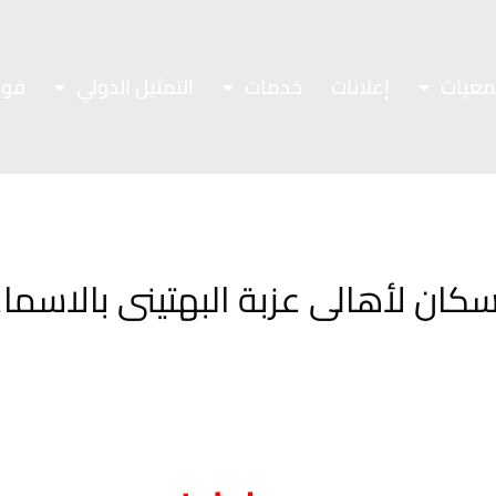
معيات
إعلانات
خدمات
التمثيل الدولي
فور
اسكان لأهالى عزبة البهتينى بالاسماع