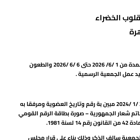
لوب الخضراء
2 حتى 6 /
6
/2026 والطعون
وتقدم طلبات الترشيح علي النموذج المعد لذلك من جانب لجنة التنسيق بجلستها المنعقدة بتاريخ 22 /1 /2024 مبين بة رقم وتاريخ العضوية ومرفقا به
خاتم شعار الجمهورية – صورة بطاقة الرقم القومي
1981.
ة الطارئة يوم السبت الموافق 11 /7/ 2026 الساعة 12 ظهرا بمقر الجمعية سالف الذكر وذلك بناء علي قرار مجلس