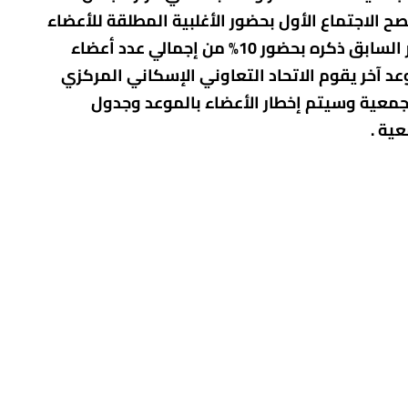
بجلسة 12 /5/ 2026 وطبقا لتفويض الاتحاد التعاونى الاسكانى رقم 3793 فى 20 /4 /2026 ويصح الاجتماع الأول بحضور الأغلبية المطلقة للأعضاء
وفي حالة عدم اكتمال النصاب القانوني لصحة هذا الاجتماع يؤجل لمدة ساعة ويعقد في نفس المقر السابق ذكره بحضور 10% من إجمالي عدد أعضاء
عد آخر يقوم الاتحاد التعاوني الإسكاني المركزي
198 وذلك لانتخاب مجلس إدارة جديد للجمعية وسيتم إخطار الأعضاء بالموعد وجدول