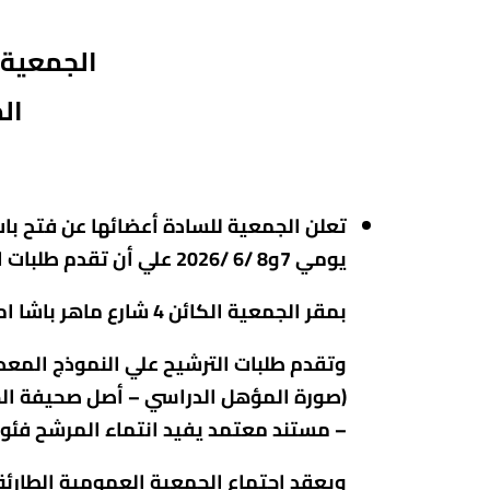
الجمعية ا
ال
تعلن الجمعية للسادة أعضائها عن فتح باب الترشي
يومي 7و8 /6 /2026 علي أن تقدم طلبات الترشيح والطعون للسيد سكرتير الجمعية وذلك خلال مواعيد عمل الجمعية الرسمية .
بمقر الجمعية الكائن 4 شارع ماهر باشا امام قسم الوايلى بالقاهرة.
(صورة المؤهل الدراسي – أصل صحيفة الحا
– مستند معتمد يفيد انتماء المرشح فئويا أو إقليميا ل