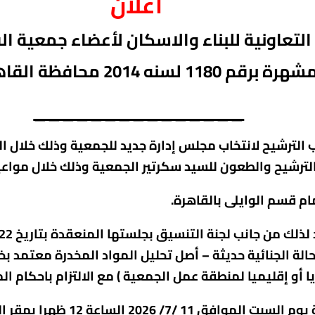
اعلان
لتعاونية للبناء والاسكان لأعضاء
جمعية الق
مشهرة برق
م 1180
لسنه 2014 محافظة القاهرة
_______________
ح لانتخاب مجلس إدارة جديد للجمعية وذلك خلال المدة من 1 /6/ 026
لة الجنائية حديثة – أصل تحليل المواد المخدرة معتمد ب
منطقة عمل الجمعية ) مع الالتزام باحكام المادة 42 من القانون رقم 14 لسنة 
ويعقد اجتماع الجمعية العمومي