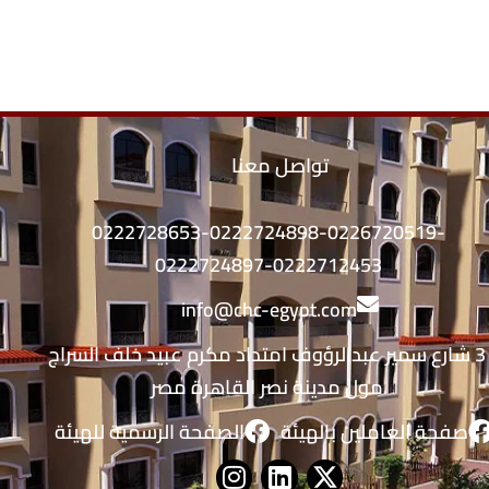
تواصل معنا
0222728653-0222724898-0226720519-
0222724897-0222712453
info@chc-egypt.com
3 شارع سمير عبدالرؤوف امتداد مكرم عبيد خلف السراج
مول مدينة نصر القاهرة مصر
صفحة العاملين بالهيئة
الصفحة الرسمية للهيئة