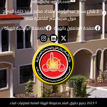
info@chc-egypt.com
3 شارع سمير عبدالرؤوف امتداد مكرم عبيد خلف السراج
مول مدينة نصر القاهرة مصر
صفحة العاملين بالهيئة
الصفحة الرسمية للهيئة
© 2023 جميع حقوق النشر محفوظة للهيئة العامة لتعاونيات البناء