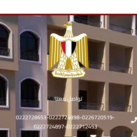
تواصل معنا
0222728653-0222724898-0226720519-
0222724897-0222712453