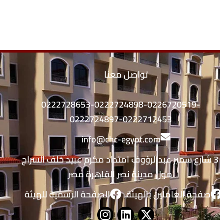
تواصل معنا
0222728653-0222724898-0226720519-
0222724897-0222712453
info@chc-egypt.com
3 شارع سمير عبدالرؤوف امتداد مكرم عبيد خلف السراج
مول مدينة نصر القاهرة مصر
صفحة العاملين بالهيئة
الصفحة الرسمية للهيئة