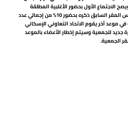
رة بجلسة 12 /2/ 2026 وطبقا لتفويض الاتحاد التعاونى الاسكانى رقم 895 بتاريخ 28 /1 /2026 ويصح الاجتماع الأول بحضور الأغلبية المطلقة
للأعضاء وفي حالة عدم اكتمال النصاب القانوني لصحة هذا الاجتماع يؤجل لمدة ساعة ويعقد في نفس المقر السابق ذكره بحضور 10% من إجمالي عدد
في موعد آخر يقوم الاتحاد التعاوني الإسكاني
انون رقم 14 لسنة 1981 وذلك لانتخاب مجلس إدارة جديد للجمعية وسيتم إخطار الأعضاء بالموعد