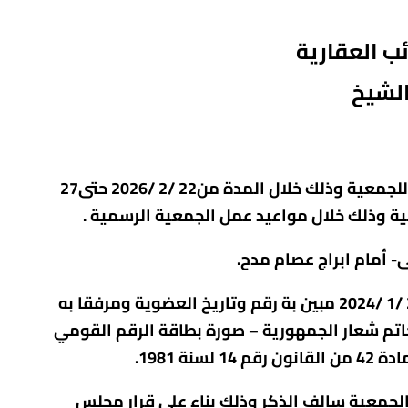
ئب العقارية
تعلن الجمعية التعاونية للبناء والاسكان للسادة أعضائها عن فتح باب الترشيح لعضوية مجلس ادارة للجمعية وذلك خلال المدة من22 /2 /2026 حتى27
وتقدم طلبات الترشيح علي النموذج المعد لذلك من جانب لجنة التنسيق بجلستها المنعقدة بتاريخ 22 /1 /2024 مبين بة رقم وتاريخ العضوية ومرفقا به
خاتم شعار الجمهورية – صورة بطاقة الرقم القومي
1981.
مية الطارئة يوم الخميس الموافق 26 /3/ 2026 الساعة 1 ظهرا بمقر الجمعية سالف الذكر وذلك بناء علي قرار مجلس