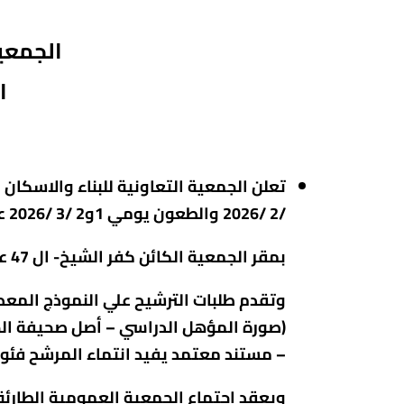
الجمعية
ا
/2 /2026 والطعون يومي 1و2 /3 /2026 علي أن تقدم طلبات الترشيح والطعون للسيد سكرتير الجمعية وذلك خلال مواعيد عمل الجمعية الرسمية .
بمقر الجمعية الكائن كفر الشيخ- ال 47 عمارة- عمارة 5 شقة 1 –الدور الارضى –بجوار صيدلية الجديلى- أمام ابراج عصام مدح.
(صورة المؤهل الدراسي – أصل صحيفة الحا
– مستند معتمد يفيد انتماء المرشح فئويا أو إقليميا ل