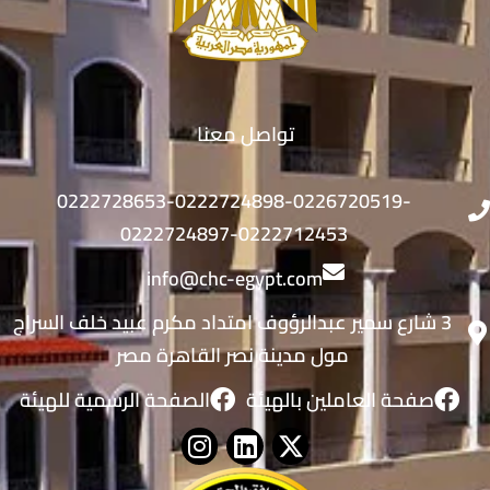
تواصل معنا
0222728653-0222724898-0226720519-
0222724897-0222712453
info@chc-egypt.com
3 شارع سمير عبدالرؤوف امتداد مكرم عبيد خلف السراج
مول مدينة نصر القاهرة مصر
صفحة العاملين بالهيئة
الصفحة الرسمية للهيئة