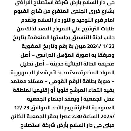
حى دار السلام بأرض شركة استصلاح الاراضى
بشارع خيرى الجندى المتفرع من شارع الفيوم
امام فرع التوحيد والنور دار السلام وتقدم
طلبات الترشيح علي النموذج المعد لذلك من
جانب لجنة التنسيق بجلستها المنعقدة بتاريخ
22 /1 /2024 مبين بة رقم وتاريخ العضوية
ومرفقا به (صورة المؤهل الدراسي – أصل
صحيفة الحالة الجنائية حديثة – أصل تحليل
المواد المخدرة معتمد بخاتم شعار الجمهورية
– صورة بطاقة الرقم القومي – مستند معتمد
يفيد انتماء المرشح فئويا أو إقليميا لمنطقة
عمل الجمعية ) ويعقد اجتماع الجمعية
العمومية الطارئة يوم الأحد الموافق 23 /12
/2025 الساعة 2.30 عصرا بمقر الجمعية الكائن
مبنى حى دار السلام بأرض شركة استصلاح