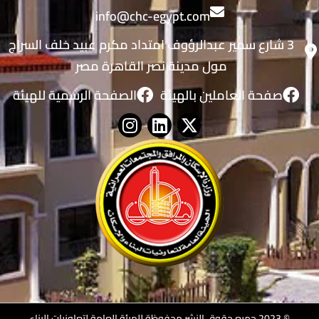
info@chc-egypt.com
3 شارع سمير عبدالرؤوف امتداد مكرم عبيد خلف السراج
مول مدينة نصر القاهرة مصر
صفحة العاملين بالهيئة
الصفحة الرسمية للهيئة
© 2023 جميع حقوق النشر محفوظة للهيئة العامة لتعاونيات البناء