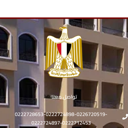
تواصل معنا
0222728653-0222724898-0226720519-
0222724897-0222712453