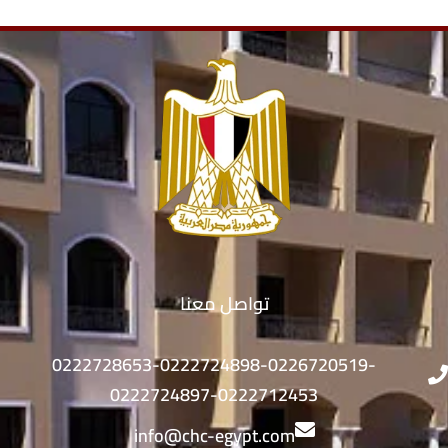
تواصل معنا
0222728653-0222724898-0226720519-
0222724897-0222712453
info@chc-egypt.com