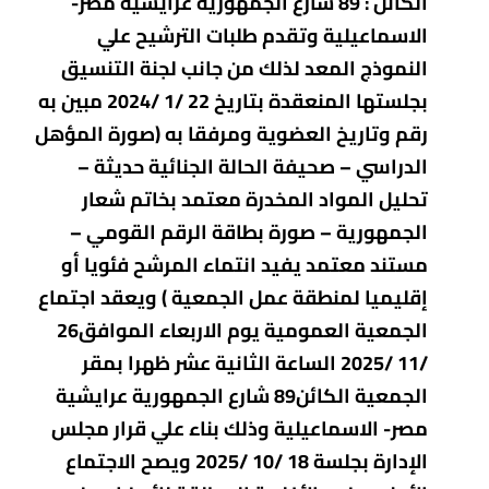
الكائن : 89 شارع الجمهورية عرايشية مصر-
الاسماعيلية وتقدم طلبات الترشيح علي
النموذج المعد لذلك من جانب لجنة التنسيق
بجلستها المنعقدة بتاريخ 22 /1 /2024 مبين به
رقم وتاريخ العضوية ومرفقا به (صورة المؤهل
الدراسي – صحيفة الحالة الجنائية حديثة –
تحليل المواد المخدرة معتمد بخاتم شعار
الجمهورية – صورة بطاقة الرقم القومي –
مستند معتمد يفيد انتماء المرشح فئويا أو
إقليميا لمنطقة عمل الجمعية ) ويعقد اجتماع
الجمعية العمومية يوم الاربعاء الموافق26
/11 /2025 الساعة الثانية عشر ظهرا بمقر
الجمعية الكائن89 شارع الجمهورية عرايشية
مصر- الاسماعيلية وذلك بناء علي قرار مجلس
الإدارة بجلسة 18 /10 /2025 ويصح الاجتماع