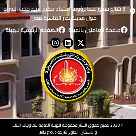
3 شارع سمير عبدالرؤوف امتداد مكرم عبيد خلف السراج
مول مدينة نصر القاهرة مصر
صفحة العاملين بالهيئة
الصفحة الرسمية للهيئة
© 2023 جميع حقوق النشر محفوظة للهيئة العامة لتعاونيات البناء
والاسكان .
تطوير شركة ad2group
.