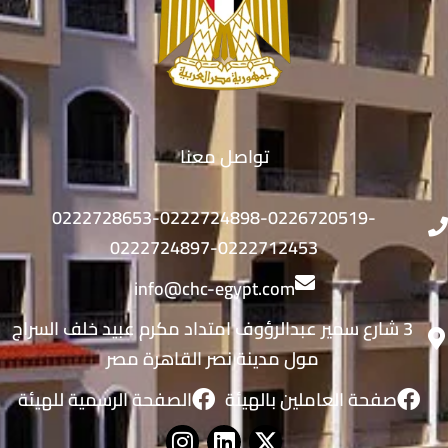
تواصل معنا
0222728653-0222724898-0226720519-
0222724897-0222712453
info@chc-egypt.com
3 شارع سمير عبدالرؤوف امتداد مكرم عبيد خلف السراج
مول مدينة نصر القاهرة مصر
صفحة العاملين بالهيئة
الصفحة الرسمية للهيئة