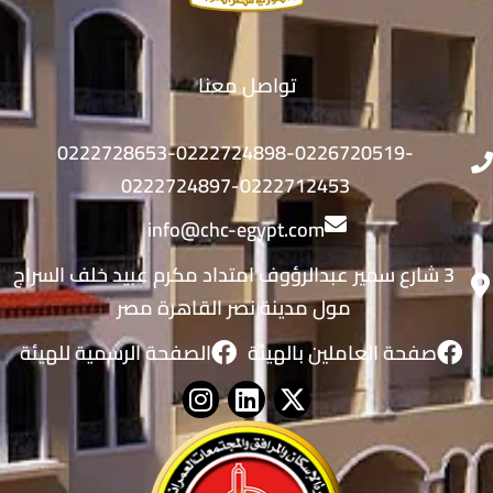
تواصل معنا
0222728653-0222724898-0226720519-
0222724897-0222712453
info@chc-egypt.com
3 شارع سمير عبدالرؤوف امتداد مكرم عبيد خلف السراج
مول مدينة نصر القاهرة مصر
صفحة العاملين بالهيئة
الصفحة الرسمية للهيئة