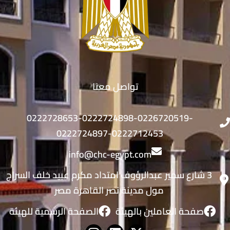
تواصل معنا
0222728653-0222724898-0226720519-
0222724897-0222712453
info@chc-egypt.com
3 شارع سمير عبدالرؤوف امتداد مكرم عبيد خلف السراج
مول مدينة نصر القاهرة مصر
صفحة العاملين بالهيئة
الصفحة الرسمية للهيئة