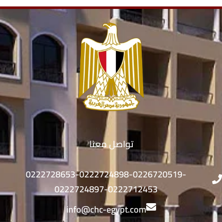
تواصل معنا
0222728653-0222724898-0226720519-
0222724897-0222712453
info@chc-egypt.com