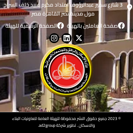
3 شارع سمير عبدالرؤوف امتداد مكرم عبيد خلف السراج
مول مدينة نصر القاهرة مصر
صفحة العاملين بالهيئة
الصفحة الرسمية للهيئة
© 2023 جميع حقوق النشر محفوظة للهيئة العامة لتعاونيات البناء
والاسكان .
تطوير شركة ad2group
.