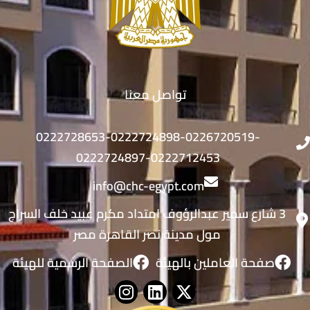
تواصل معنا
0222728653-0222724898-0226720519-
0222724897-0222712453
info@chc-egypt.com
3 شارع سمير عبدالرؤوف امتداد مكرم عبيد خلف السراج
مول مدينة نصر القاهرة مصر
صفحة العاملين بالهيئة
الصفحة الرسمية للهيئة