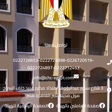
تواصل معنا
0222728653-0222724898-0226720519-
0222724897-0222712453
info@chc-egypt.com
3 شارع سمير عبدالرؤوف امتداد مكرم عبيد خلف السراج
مول مدينة نصر القاهرة مصر
صفحة العاملين بالهيئة
الصفحة الرسمية للهيئة