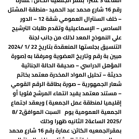
الساعة 3 عصرا بمقر الجمعية الكائن : عمارة
رقم 16 شارع محمد عبد الحميد -منطقة المشتل
– خلف السنترال العمومي شقة 12 – الدور
السادس – الإسماعيلية وتقدم طلبات الترشيح
علي النموذج المعد لذلك من جانب لجنة
التنسيق بجلستها المنعقدة بتاريخ 22 /1 /2024
مبين بة رقم وتاريخ العضوية ومرفقا به (صورة
المؤهل الدراسي – صحيفة الحالة الجنائية
حديثة – تحليل المواد المخدرة معتمد بخاتم
شعار الجمهورية – صورة بطاقة الرقم القومي
– مستند معتمد يفيد انتماء المرشح فئويا أو
إقليميا لمنطقة عمل الجمعية ) ويعقد اجتماع
الجمعية العمومية يوم السبت الموافق2 /8
/2025 الساعة2 الثانيه ظهرا وذلك
بمقرالجمعيه الكائن:
عمارة رقم 16 شارع محمد