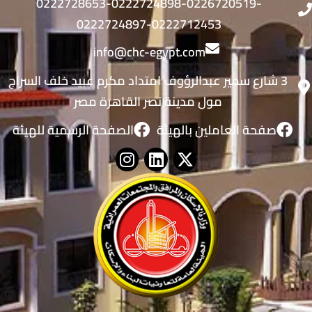
0222728653-0222724898-0226720519-
0222724897-0222712453
info@chc-egypt.com
3 شارع سمير عبدالرؤوف امتداد مكرم عبيد خلف السراج
مول مدينة نصر القاهرة مصر
صفحة العاملين بالهيئة
الصفحة الرسمية للهيئة