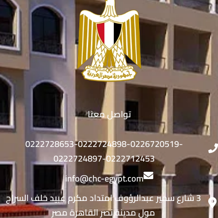
تواصل معنا
0222728653-0222724898-0226720519-
0222724897-0222712453
info@chc-egypt.com
3 شارع سمير عبدالرؤوف امتداد مكرم عبيد خلف السراج
مول مدينة نصر القاهرة مصر