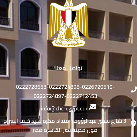
تواصل معنا
0222728653-0222724898-0226720519-
0222724897-0222712453
info@chc-egypt.com
3 شارع سمير عبدالرؤوف امتداد مكرم عبيد خلف السراج
مول مدينة نصر القاهرة مصر