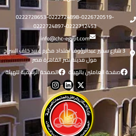
0222728653-0222724898-0226720519-
0222724897-0222712453
info@chc-egypt.com
3 شارع سمير عبدالرؤوف امتداد مكرم عبيد خلف السراج
مول مدينة نصر القاهرة مصر
صفحة العاملين بالهيئة
الصفحة الرسمية للهيئة