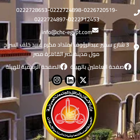
0222728653-0222724898-0226720519-
0222724897-0222712453
info@chc-egypt.com
3 شارع سمير عبدالرؤوف امتداد مكرم عبيد خلف السراج
مول مدينة نصر القاهرة مصر
صفحة العاملين بالهيئة
الصفحة الرسمية للهيئة