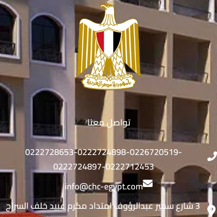
تواصل معنا
0222728653-0222724898-0226720519-
0222724897-0222712453
info@chc-egypt.com
3 شارع سمير عبدالرؤوف امتداد مكرم عبيد خلف السراج