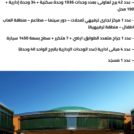
– عدد
42 برج
تعاونى
: بعدد
وحدات 1936 وحدة سكنية + 34 وحدة إدارية +
190 محل
–
عدد
1 مركز تجارى
ترفيهي (محلات – دور سينما – مطاعم – منطقة العاب
اطفال – منطقة ترفيهية)
–
عدد 1 جراج متعدد الطوابق: ارضي + 7 متكرر + سطح بسعة 1450 سيارة
– عدد
4
مبانى
ادارية
(عدد
الوحدات الإدارية بالبرج الواحد 40
وحدة)
– عدد
1 مسجد