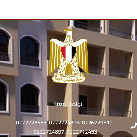
تواصل معنا
0222728653-0222724898-0226720519-
0222724897-0222712453