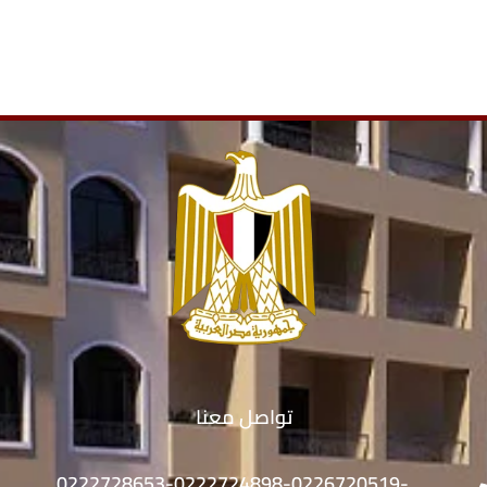
تواصل معنا
0222728653-0222724898-0226720519-