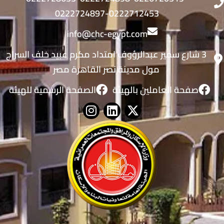
0222724897-0222712453
info@chc-egypt.com
3 شارع سمير عبدالرؤوف امتداد مكرم عبيد خلف السراج
مول مدينة نصر القاهرة مصر
صفحة العاملين بالهيئة
الصفحة الرسمية للهيئة